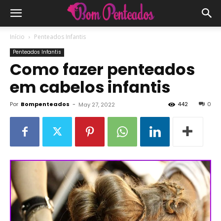
Início
Penteados Infantis
Penteados Infantis
Como fazer penteados
em cabelos infantis
Por
Bompenteados
-
442
0
May 27, 2022