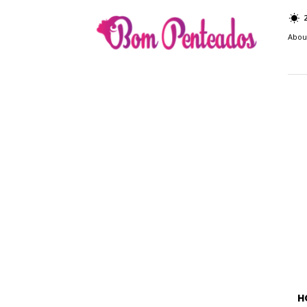
Bom
Penteados
Abou
H