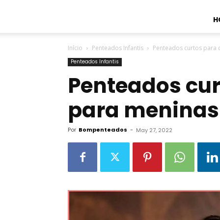
H
Início
Penteados Infantis
Penteados curtos para 
Penteados Infantis
Penteados cur
para meninas
Por
Bompenteados
-
May 27, 2022