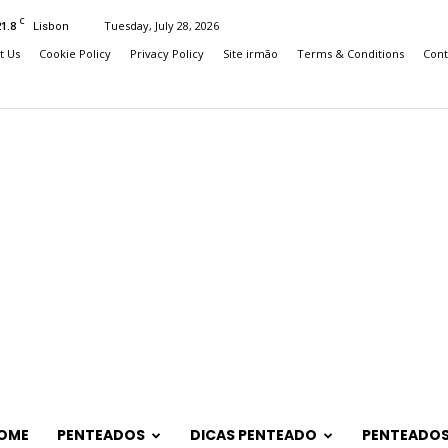
C
21.8
Tuesday, July 28, 2026
Lisbon
t Us
Cookie Policy
Privacy Policy
Site irmão
Terms & Conditions
Cont
OME
PENTEADOS
DICAS PENTEADO
PENTEADOS