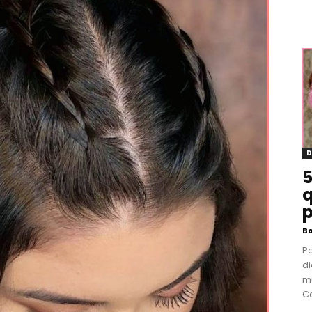
D
5
q
p
B
P
di
m
Ce