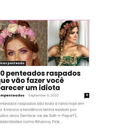
icas penteado
0 penteados raspados
ue vão fazer você
arecer um idiota
ompenteados
-
September 9, 2022
0
enteados raspados são toda a raiva hoje em
a. Embora a tendência tenha existido por
uitos anos (lembre-se de Salt-n-Pepa?),
lebridades como Rihanna, Pink...