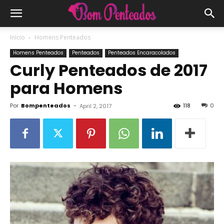
Início
Homens Penteados
Homens Penteados
Penteados
Penteados Encaracolados
Curly Penteados de 2017
para Homens
Por
Bompenteados
-
118
0
April 2, 2017