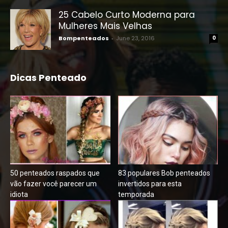
25 Cabelo Curto Moderna para
Mulheres Mais Velhas
Bompenteados
-
June 23, 2016
0
Dicas Penteado
50 penteados raspados que
83 populares Bob penteados
vão fazer você parecer um
invertidos para esta
idiota
temporada