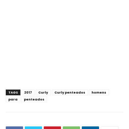
TAGS
2017
Curly
Curly penteados
homens
para
penteados