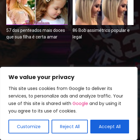
57 dos penteados mais doces
86 Bob assimétrico popular e
que sua filha é certa amar
legal
Tags
We value your privacy
cabelo
2017
2018
bonito
bonitos
This site uses cookies from Google to deliver its
cabelos
casamento
camadas
cavalo
services, to personalize ads and analyze traffic. Your
Cortes
curto
use of this site is shared with
Google
and by using it
corte
Comprimento
Cores
you agree to its use of cookies.
curtos
Diferentes
Elegante
elegantes
Demo
Estilos
Estilo
faceis
Fazer
franja
encaracolados
Fácil
Customize
Reject All
Accept All
Idéias
homens
Longo
Incrível
impressionantes