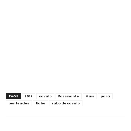
TAGS
2017
cavalo
Fascinante
Mais
para
penteados
Rabo
rabo de cavalo