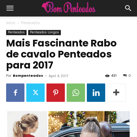
Início
Penteados
Penteados
Penteados Longos
Mais Fascinante Rabo
de cavalo Penteados
para 2017
Por
Bompenteados
-
431
0
April 4, 2017