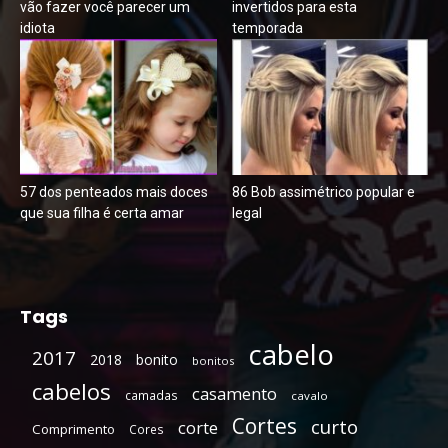
vão fazer você parecer um
invertidos para esta
idiota
temporada
57 dos penteados mais doces
86 Bob assimétrico popular e
que sua filha é certa amar
legal
Tags
cabelo
2017
2018
bonito
bonitos
cabelos
casamento
camadas
cavalo
Cortes
curto
corte
Comprimento
Cores