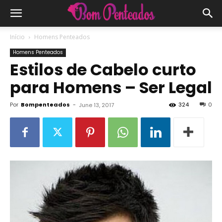
Início
Homens Penteados
Homens Penteados
Estilos de Cabelo curto
para Homens – Ser Legal
Por
Bompenteados
-
324
0
June 13, 2017