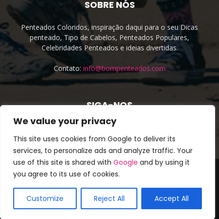
SOBRE NÓS
Penteados Coloridos, inspiração daqui para o seu Dicas
penteado, Tipo de Cabelos, Penteados Populares,
Celebridades Penteados e ideias divertidas.
Contato:
info@bompenteados.com
SIGA-NOS
We value your privacy
This site uses cookies from Google to deliver its
services, to personalize ads and analyze traffic. Your
use of this site is shared with
Google
and by using it
About Us
Cookie Policy
Privacy Policy
Site irmão
you agree to its use of cookies.
Terms & Conditions
Contato
Cookie Policy (EU)
© Copyright 2016 - Todos os direitos reservados. ❤
Bom
Customize
Reject All
Accept All
Penteados