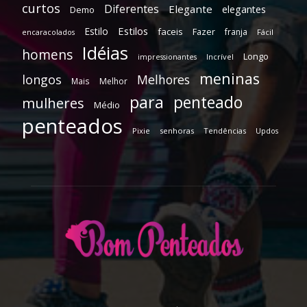
curtos
Diferentes
Elegante
elegantes
Demo
Estilos
Estilo
faceis
Fazer
franja
encaracolados
Fácil
Idéias
homens
Longo
Incrível
impressionantes
meninas
longos
Melhores
Mais
Melhor
para
penteado
mulheres
Médio
penteados
Pixie
senhoras
Tendências
Updos