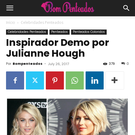
Início
Celebridades Penteados
Celebridades Penteados
Penteados
Penteados Coloridos
Inspirador Demo por
Julianne Hough
Por
Bompenteados
-
379
0
July 26, 2017