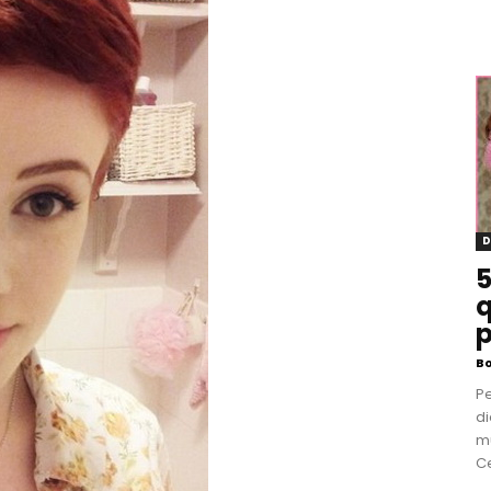
D
5
q
p
B
P
di
m
Ce