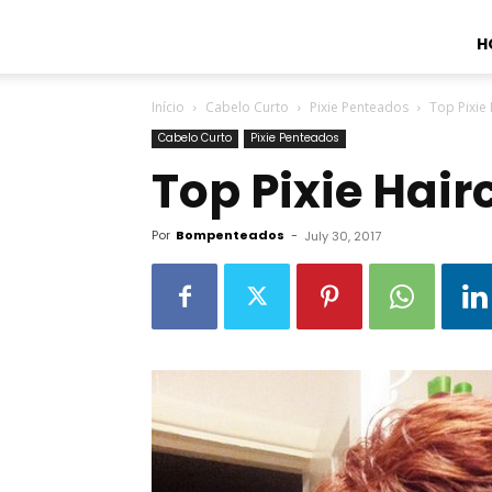
H
Início
Cabelo Curto
Pixie Penteados
Top Pixie
Cabelo Curto
Pixie Penteados
Top Pixie Hair
Por
Bompenteados
-
July 30, 2017