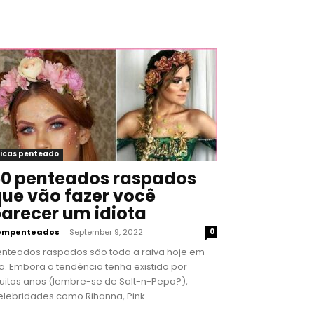
icas penteado
0 penteados raspados
ue vão fazer você
arecer um idiota
ompenteados
-
September 9, 2022
0
enteados raspados são toda a raiva hoje em
a. Embora a tendência tenha existido por
uitos anos (lembre-se de Salt-n-Pepa?),
lebridades como Rihanna, Pink...