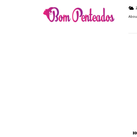
Bom
Penteados
Abou
H