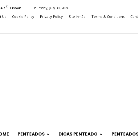
C
24.7
Thursday, July 30, 2026
Lisbon
t Us
Cookie Policy
Privacy Policy
Site irmão
Terms & Conditions
Cont
OME
PENTEADOS
DICAS PENTEADO
PENTEADOS