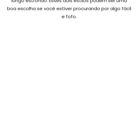
longo estrondo. Esses dois estilos podem ser uma
boa escolha se você estiver procurando por algo fácil
e fofo.