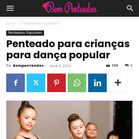
Início
Penteados Populares
Penteados Populares
Penteado para crianças
para dança popular
Por
Bompenteados
-
388
0
June 2, 2022