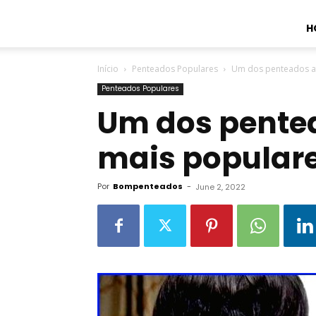
H
Início
Penteados Populares
Um dos penteados af
Penteados Populares
Um dos pente
mais popular
Por
Bompenteados
-
June 2, 2022