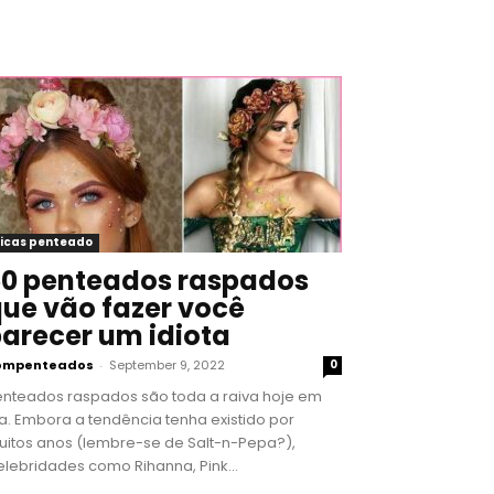
icas penteado
0 penteados raspados
ue vão fazer você
arecer um idiota
ompenteados
-
September 9, 2022
0
enteados raspados são toda a raiva hoje em
a. Embora a tendência tenha existido por
uitos anos (lembre-se de Salt-n-Pepa?),
lebridades como Rihanna, Pink...