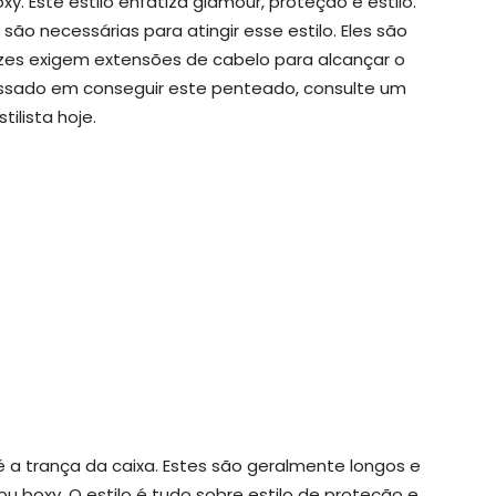
y. Este estilo enfatiza glamour, proteção e estilo.
o necessárias para atingir esse estilo. Eles são
ezes exigem extensões de cabelo para alcançar o
ressado em conseguir este penteado, consulte um
stilista hoje.
 a trança da caixa. Estes são geralmente longos e
boxy. O estilo é tudo sobre estilo de proteção e