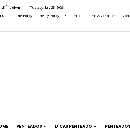
C
21.8
Tuesday, July 28, 2026
Lisbon
t Us
Cookie Policy
Privacy Policy
Site irmão
Terms & Conditions
Cont
OME
PENTEADOS
DICAS PENTEADO
PENTEADOS