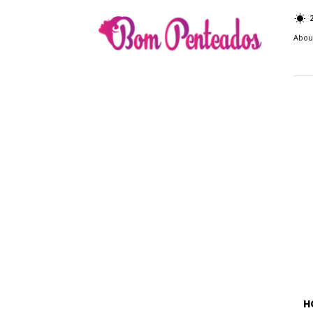
Bom
Penteados
Abou
H