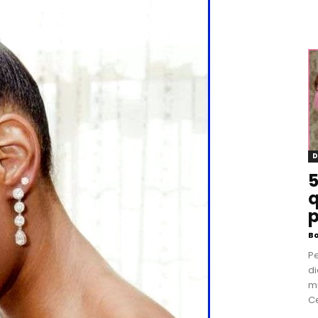
D
5
q
p
B
P
di
m
Ce