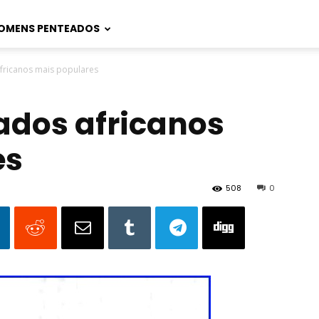
OMENS PENTEADOS
ricanos mais populares
ados africanos
es
508
0