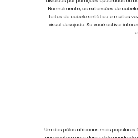
divididos por partições quadradas ou box
Normalmente, as extensões de cabelo sã
feitos de cabelo sintético e muitas v
visual desejado. Se você estiver inte
e
Um dos pêlos africanos mais populares é
apresentam uma despedida quadrada ou 