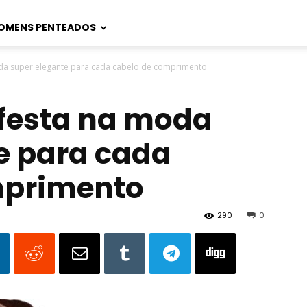
OMENS PENTEADOS
da super elegante para cada cabelo de comprimento
festa na moda
e para cada
mprimento
290
0