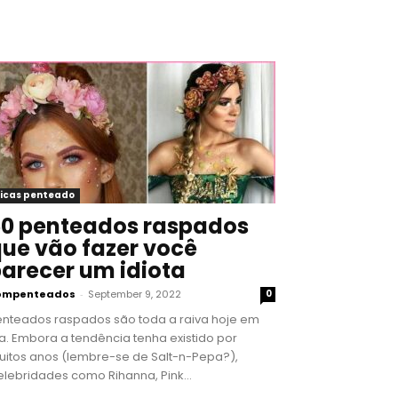
icas penteado
0 penteados raspados
ue vão fazer você
arecer um idiota
ompenteados
-
September 9, 2022
0
enteados raspados são toda a raiva hoje em
a. Embora a tendência tenha existido por
uitos anos (lembre-se de Salt-n-Pepa?),
lebridades como Rihanna, Pink...