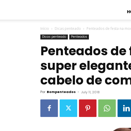
H
Início
Dicas penteado
Penteados de festa na mo
Dicas penteado
Penteados
Penteados de 
super elegant
cabelo de co
Por
Bompenteados
-
July 11, 2018