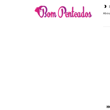
Bom
Penteados
Abou
H