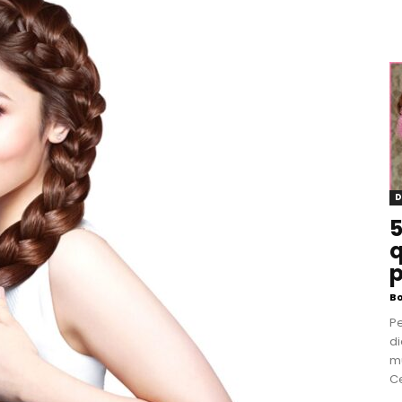
D
5
q
p
B
P
di
m
Ce