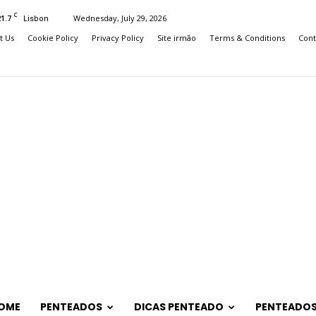
C
21.7
Wednesday, July 29, 2026
Lisbon
t Us
Cookie Policy
Privacy Policy
Site irmão
Terms & Conditions
Cont
OME
PENTEADOS
DICAS PENTEADO
PENTEADOS