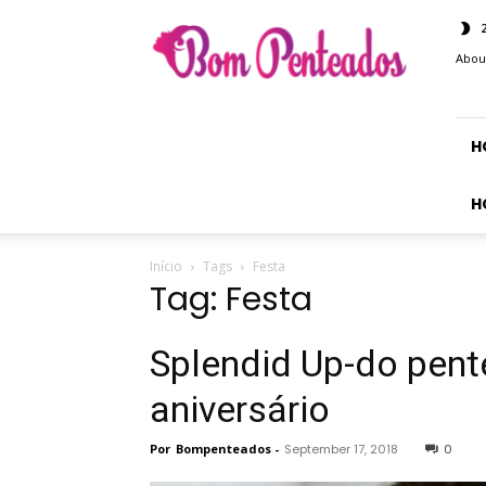
Bom
Penteados
Abou
H
H
Início
Tags
Festa
Tag: Festa
Splendid Up-do pent
aniversário
Por
Bompenteados
-
September 17, 2018
0