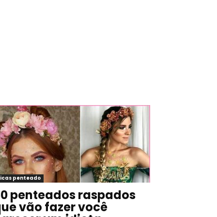
icas penteado
0 penteados raspados
ue vão fazer você