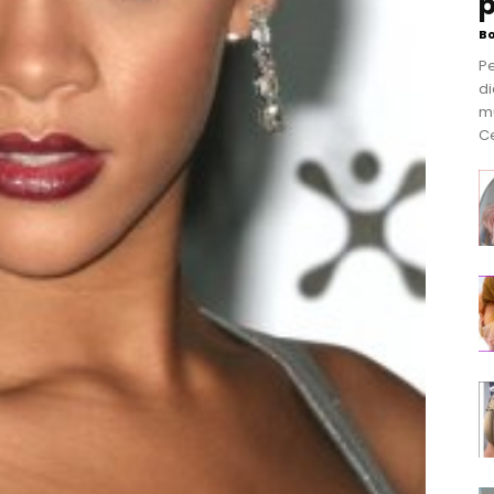
p
B
P
di
m
Ce