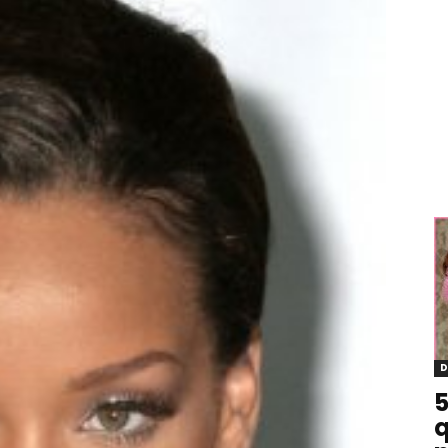
D
5
q