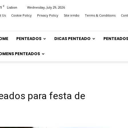
C
21
Wednesday, July 29, 2026
Lisbon
t Us
Cookie Policy
Privacy Policy
Site irmão
Terms & Conditions
Cont
OME
PENTEADOS
DICAS PENTEADO
PENTEADOS
OMENS PENTEADOS
eados para festa de