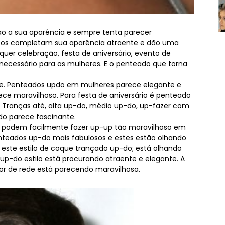
o a sua aparência e sempre tenta parecer
tos completam sua aparência atraente e dão uma
quer celebração, festa de aniversário, evento de
ecessário para as mulheres. E o penteado que torna
e. Penteados updo em mulheres parece elegante e
ece maravilhoso. Para festa de aniversário é penteado
Tranças até, alta up-do, médio up-do, up-fazer com
do parece fascinante.
s podem facilmente fazer up-up tão maravilhoso em
enteados up-do mais fabulosos e estes estão olhando
este estilo de coque trançado up-do; está olhando
 up-do estilo está procurando atraente e elegante. A
r de rede está parecendo maravilhosa.