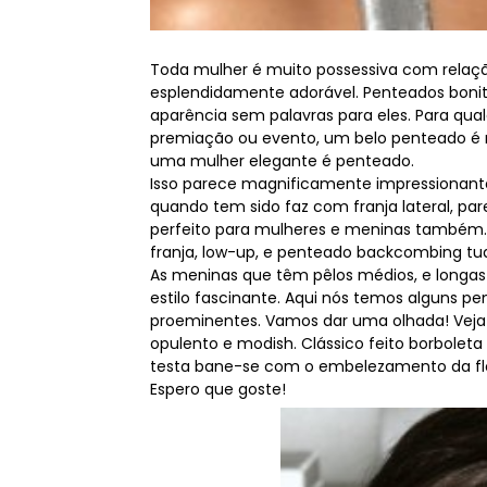
Toda mulher é muito possessiva com relaçã
esplendidamente adorável. Penteados boni
aparência sem palavras para eles. Para qual
premiação ou evento, um belo penteado é n
uma mulher elegante é penteado.
Isso parece magnificamente impressionant
quando tem sido faz com franja lateral, par
perfeito para mulheres e meninas também. 
franja, low-up, e penteado backcombing tu
As meninas que têm pêlos médios, e longa
estilo fascinante. Aqui nós temos alguns p
proeminentes. Vamos dar uma olhada! Veja 
opulento e modish. Clássico feito borboleta
testa bane-se com o embelezamento da flo
Espero que goste!