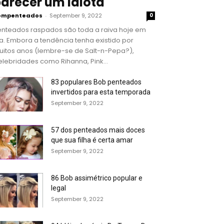
arecer um idiota
ompenteados
-
September 9, 2022
0
enteados raspados são toda a raiva hoje em
a. Embora a tendência tenha existido por
uitos anos (lembre-se de Salt-n-Pepa?),
lebridades como Rihanna, Pink...
83 populares Bob penteados
invertidos para esta temporada
September 9, 2022
57 dos penteados mais doces
que sua filha é certa amar
September 9, 2022
86 Bob assimétrico popular e
legal
September 9, 2022