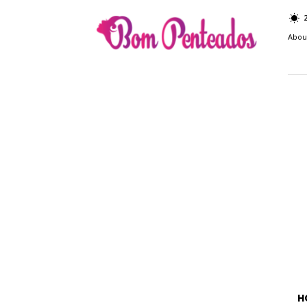
Bom
Penteados
Abou
H