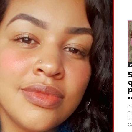
D
5
q
p
B
P
di
m
Ce