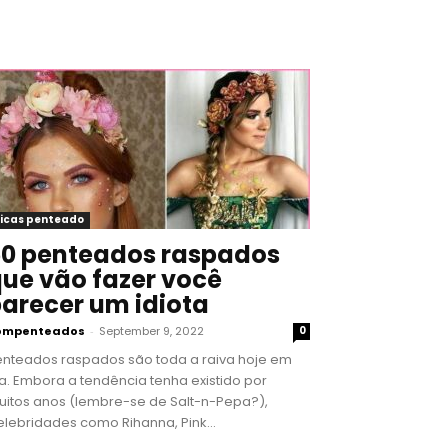
icas penteado
0 penteados raspados
ue vão fazer você
arecer um idiota
ompenteados
-
September 9, 2022
0
enteados raspados são toda a raiva hoje em
a. Embora a tendência tenha existido por
uitos anos (lembre-se de Salt-n-Pepa?),
lebridades como Rihanna, Pink...