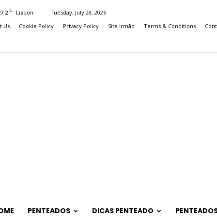
C
27.2
Tuesday, July 28, 2026
Lisbon
t Us
Cookie Policy
Privacy Policy
Site irmão
Terms & Conditions
Cont
OME
PENTEADOS
DICAS PENTEADO
PENTEADOS