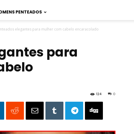
OMENS PENTEADOS
nteados elegantes para mulher com cabelo encaracolado
gantes para
abelo
124
0