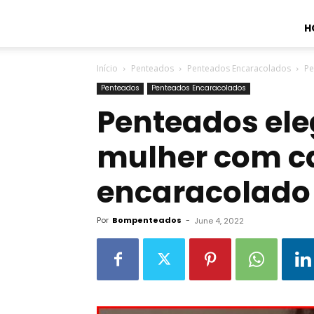
H
Início
Penteados
Penteados Encaracolados
Pe
Penteados
Penteados Encaracolados
Penteados ele
mulher com c
encaracolado
Por
Bompenteados
-
June 4, 2022