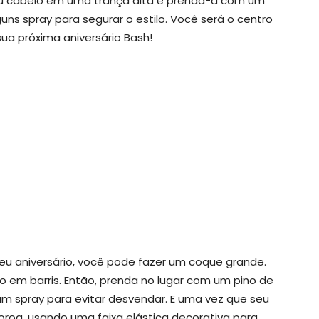
seu cabelo em uma trança alta e prenda-a com um
guns spray para segurar o estilo. Você será o centro
ua próxima aniversário Bash!
seu aniversário, você pode fazer um coque grande.
o em barris. Então, prenda no lugar com um pino de
m spray para evitar desvendar. E uma vez que seu
roa, usando uma faixa elástica decorativa para