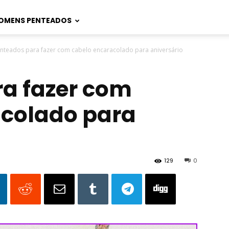
OMENS PENTEADOS
nteados para fazer com cabelo encaracolado para aniversário
a fazer com
acolado para
129
0