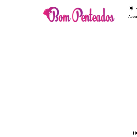
Bom
Penteados
Abou
H