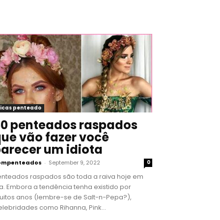
icas penteado
0 penteados raspados
ue vão fazer você
arecer um idiota
ompenteados
-
September 9, 2022
0
enteados raspados são toda a raiva hoje em
a. Embora a tendência tenha existido por
uitos anos (lembre-se de Salt-n-Pepa?),
lebridades como Rihanna, Pink...