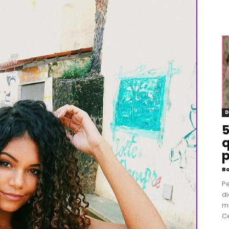
D
5
q
p
B
P
di
m
Ce