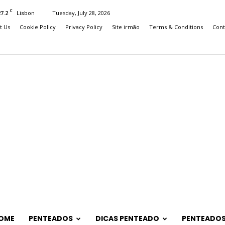
C
27.2
Tuesday, July 28, 2026
Lisbon
t Us
Cookie Policy
Privacy Policy
Site irmão
Terms & Conditions
Cont
OME
PENTEADOS
DICAS PENTEADO
PENTEADOS