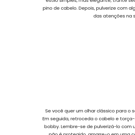
estilo simples, mas elegante, trante 
pino de cabelo. Depois, pulverize com al
das atenções na s
Se você quer um olhar clássico para o 
Em seguida, retroceda o cabelo e torça-
bobby. Lembre-se de pulverizá-lo com u
pão é protegido, amarre-o em uma co