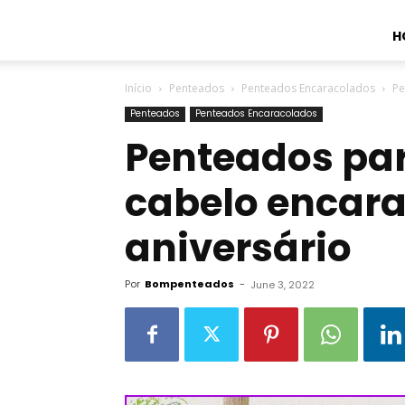
H
Início
Penteados
Penteados Encaracolados
Pe
Penteados
Penteados Encaracolados
Penteados par
cabelo encar
aniversário
Por
Bompenteados
-
June 3, 2022