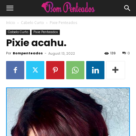
Início
Cabelo Curto
Pixie Penteados
Cabelo Curto
Pixie Penteados
Pixie acahu.
Por
Bompenteados
-
139
0
August 13, 2022