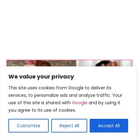
We value your privacy
This site uses cookies from Google to deliver its
services, to personalize ads and analyze traffic. Your
use of this site is shared with
Google
and by using it
you agree to its use of cookies.
Dicas penteado
Customize
Reject All
Accept All
50 penteados raspados que vão
fazer você parecer um idiota