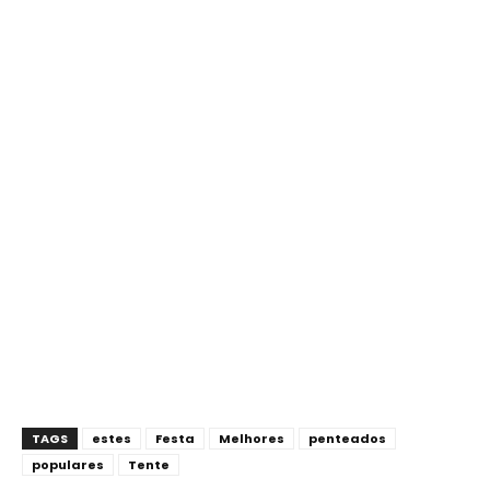
TAGS
estes
Festa
Melhores
penteados
populares
Tente