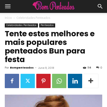
Início
Celebridades Penteados
Celebridades Penteados
Penteados
Tente estes melhores e
mais populares
penteados Bun para
festa
Por
Bompenteados
-
114
0
June 8, 2018