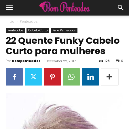
Início
Penteados
Penteados
Cabelo Curto
Pixie Penteados
22 Quente Funky Cabelo
Curto para mulheres
Por
Bompenteados
-
128
0
December 22, 2017