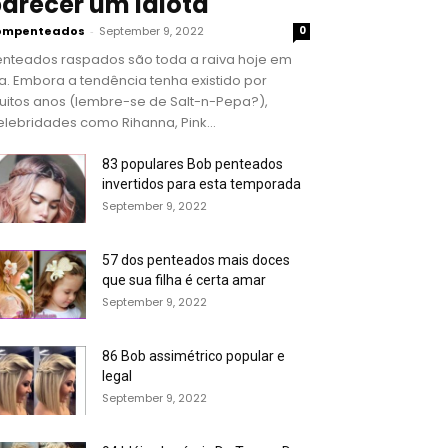
arecer um idiota
ompenteados
-
September 9, 2022
0
enteados raspados são toda a raiva hoje em
a. Embora a tendência tenha existido por
uitos anos (lembre-se de Salt-n-Pepa?),
lebridades como Rihanna, Pink...
83 populares Bob penteados
invertidos para esta temporada
September 9, 2022
57 dos penteados mais doces
que sua filha é certa amar
September 9, 2022
86 Bob assimétrico popular e
legal
September 9, 2022