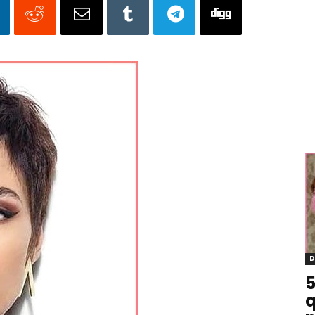
D
5
q