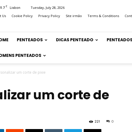
C
31.7
Tuesday, July 28, 2026
Lisbon
t Us
Cookie Policy
Privacy Policy
Site irmão
Terms & Conditions
Cont
OME
PENTEADOS
DICAS PENTEADO
PENTEADOS
OMENS PENTEADOS
onalizar um corte de pixie
izar um corte de
221
0