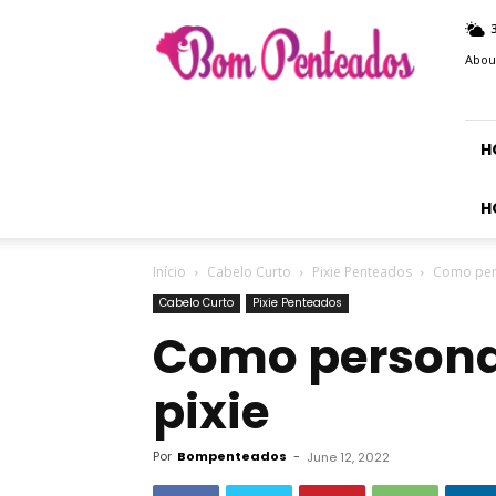
Bom
Penteados
Abou
H
H
Início
Cabelo Curto
Pixie Penteados
Como pers
Cabelo Curto
Pixie Penteados
Como personal
pixie
Por
Bompenteados
-
June 12, 2022