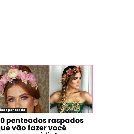
icas penteado
0 penteados raspados
ue vão fazer você