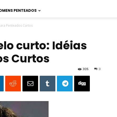
OMENS PENTEADOS
 para Penteados Curtos
lo curto: Idéias
s Curtos
305
0