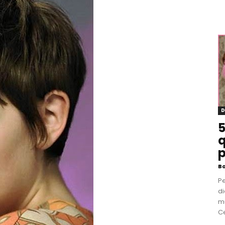
D
5
q
p
B
P
di
m
Ce