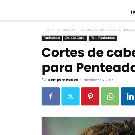
H
Início
Penteados
Cortes de cabelo curto: Idéias
Penteados
Cabelo Curto
Pixie Penteados
Cortes de cabe
para Penteado
Por
Bompenteados
-
November 6, 2017