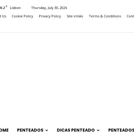
C
26.2
Thursday, July 30, 2026
Lisbon
t Us
Cookie Policy
Privacy Policy
Site irmão
Terms & Conditions
Cont
OME
PENTEADOS
DICAS PENTEADO
PENTEADOS