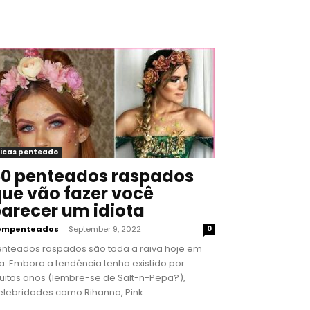
icas penteado
0 penteados raspados
ue vão fazer você
arecer um idiota
ompenteados
-
September 9, 2022
0
enteados raspados são toda a raiva hoje em
a. Embora a tendência tenha existido por
uitos anos (lembre-se de Salt-n-Pepa?),
lebridades como Rihanna, Pink...