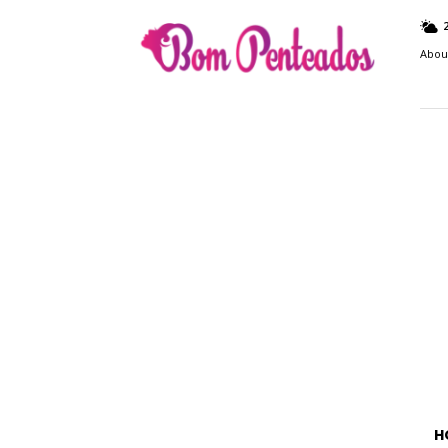
Bom
Penteados
Abou
H